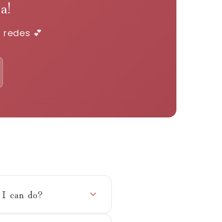
a!
 redes 💕
t I can do?