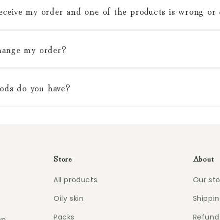
eceive my order and one of the products is wrong o
hange my order?
ds do you have?
Store
About
All products
Our sto
Oily skin
Shippin
Packs
Refund 
wo