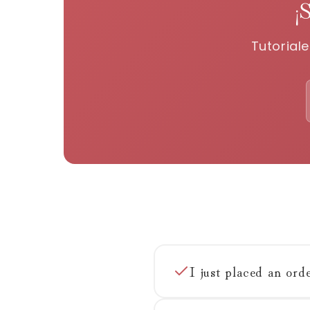
¡
Tutorial
I just placed an ord