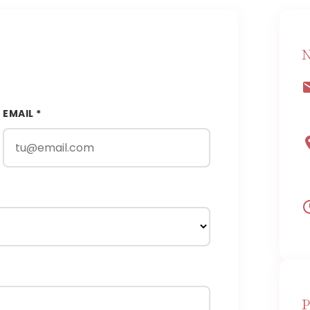
N
EMAIL *
P