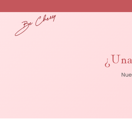
Skip to
content
¿Una 
Nue