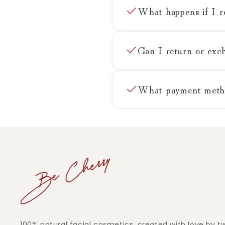
What happens if I r
Can I return or exc
What payment metho
100% natural facial cosmetics, created with love by t