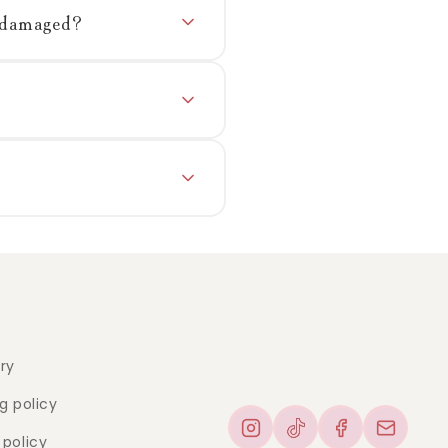
r damaged?
ry
g policy
policy